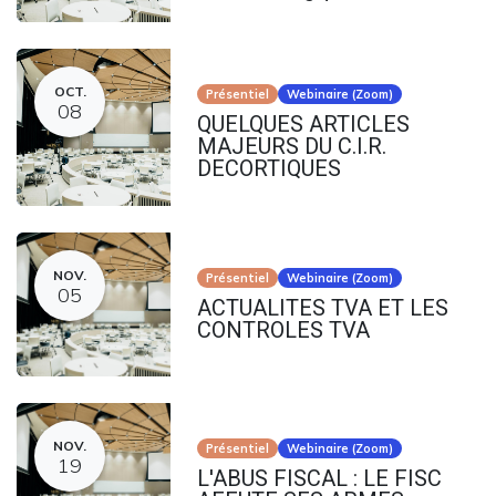
OCT.
Présentiel
Webinaire (Zoom)
08
QUELQUES ARTICLES
MAJEURS DU C.I.R.
DECORTIQUES
NOV.
Présentiel
Webinaire (Zoom)
05
ACTUALITES TVA ET LES
CONTROLES TVA
NOV.
Présentiel
Webinaire (Zoom)
19
L'ABUS FISCAL : LE FISC