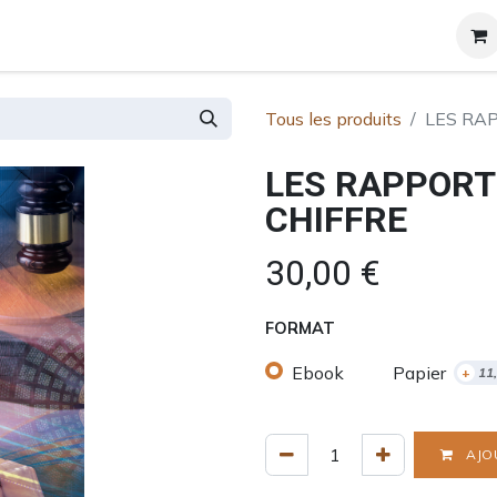
et certificats
A propos
Contact
Blog
Tous les produits
LES RA
LES RAPPORT
CHIFFRE
30,00
€
FORMAT
Ebook
Papier
+
11
AJO