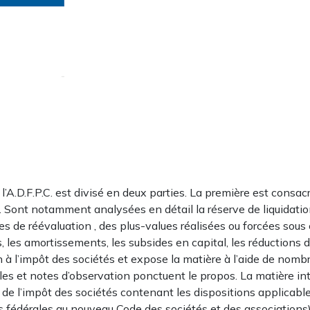
 l’A.D.F.P.C. est divisé en deux parties. La première est consac
Sont notamment analysées en détail la réserve de liquidation, 
es de réévaluation , des plus-values réalisées ou forcées sous
s, les amortissements, les subsides en capital, les réductions 
n à l’impôt des sociétés et expose la matière à l’aide de nomb
les et notes d’observation ponctuent le propos. La matière intè
e l’impôt des sociétés contenant les dispositions applicables
fédérales au nouveau Code des sociétés et des associations), ai