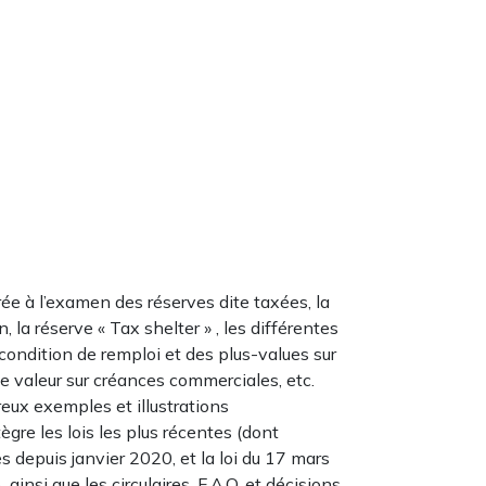
rée à l’examen des réserves dite taxées, la
la réserve « Tax shelter » , les différentes
 condition de remploi et des plus-values sur
de valeur sur créances commerciales, etc.
reux exemples et illustrations
gre les lois les plus récentes (dont
 depuis janvier 2020, et la loi du 17 mars
nsi que les circulaires, F.A.Q. et décisions