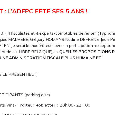
 L’ADFPC FETE SES 5 ANS !
:00 ( 4 fiscalistes et 4 experts-comptables de renom (Typhan
cques MALHEBE, Grégory HOMANS Nadine DEFRENE, Jean Pi
. Je serai le modérateur, avec la participation exception
oint de la LIBRE BELGIQUE) : «
QUELLES PROPOSITIONS 
UNE ADMINISTRATION FISCALE PLUS HUMAINE ET
E PRESENTIEL ! )
CIPANTS (parking aisé)
s, vins-
Traiteur Robiette
) : 20h.00- 22H.00