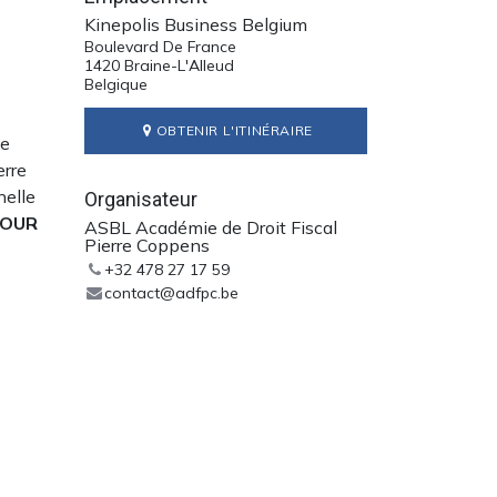
Kinepolis Business Belgium
Boulevard De France
1420 Braine-L'Alleud
Belgique
OBTENIR L'ITINÉRAIRE
ie
erre
nelle
Organisateur
POUR
ASBL Académie de Droit Fiscal
Pierre Coppens
+32 478 27 17 59
contact@adfpc.be